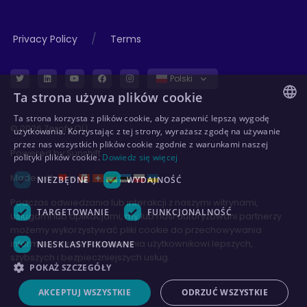
/
Privacy Policy
Terms
Polski
Ta strona używa plików cookie
Ta strona korzysta z plików cookie, aby zapewnić lepszą wygodę
ENGLISH
© 2026 Zerofy OÜ
użytkowania. Korzystając z tej strony, wyrażasz zgodę na używanie
przez nas wszystkich plików cookie zgodnie z warunkami naszej
GERMAN
Powered by
Sunshift
polityki plików cookie.
Dowiedz się więcej
ESTONIAN
Made with
in
NIEZBĘDNE
WYDAJNOŚĆ
POLISH
Podczas odwiedzania lub interakcji z naszymi witrynami,
TARGETOWANIE
FUNKCJONALNOŚĆ
usługami lub aplikacjami, my lub nasi autoryzowani partnerzy
możemy wykorzystywać pliki cookie do przechowywania
informacji w celu zapewnienia użytkownikowi lepszych,
NIESKLASYFIKOWANE
szybszych i bezpieczniejszych usług.
POKAŻ SZCZEGÓŁY
AKCEPTUJ WSZYSTKIE
ODRZUĆ WSZYSTKIE