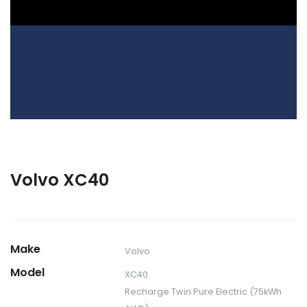
Volvo XC40
Make
Volvo
Model
XC40
Recharge Twin Pure Electric (75kWh