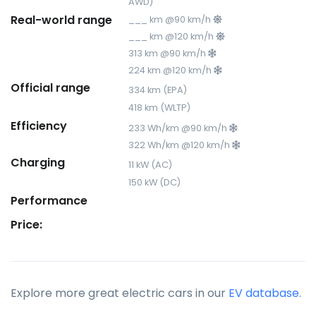
AWD)
Real-world range
___ km @90 km/h
___ km @120 km/h
313 km @90 km/h
224 km @120 km/h
Official range
334 km (EPA)
418 km (WLTP)
Efficiency
233 Wh/km @90 km/h
322 Wh/km @120 km/h
Charging
11 kW (AC)
150 kW (DC)
Performance
Price:
Explore more great electric cars in our
EV database
.