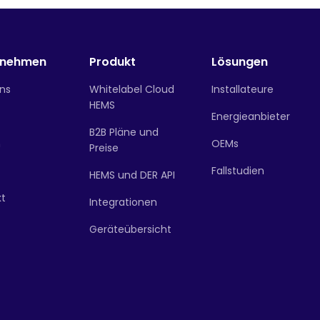
rnehmen
Produkt
Lösungen
ns
Whitelabel Cloud
Installateure
HEMS
Energieanbieter
B2B Pläne und
n
OEMs
Preise
Fallstudien
HEMS und DER API
kt
Integrationen
Geräteübersicht