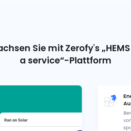
chsen Sie mit Zerofy's „HEMS
a service“-Plattform
En
Au
Be
von
spa