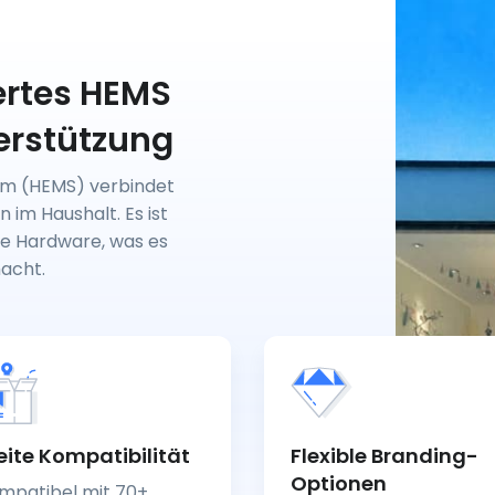
ertes HEMS
erstützung
m (HEMS) verbindet
 im Haushalt. Es ist
he Hardware, was es
macht.
eite Kompatibilität
Flexible Branding-
Optionen
mpatibel mit 70+