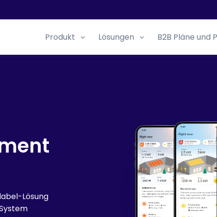
Produkt
Lösungen
B2B Pläne und P
ement
elabel-Lösung
 System