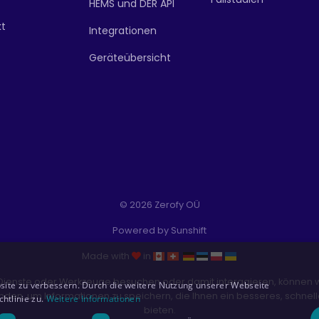
HEMS und DER API
kt
Integrationen
Geräteübersicht
© 2026 Zerofy OÜ
Powered by
Sunshift
Made with
in
Dienste oder Werkzeuge besuchen oder damit interagieren, können wi
site zu verbessern. Durch die weitere Nutzung unserer Webseite
nden, um Informationen zu speichern, die Ihnen ein besseres, schnell
tlinie zu.
Weitere Informationen
bieten.