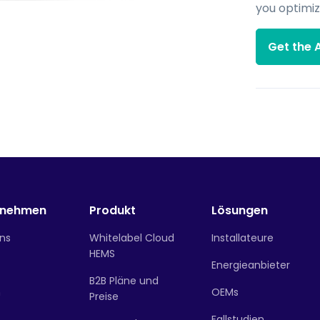
you optimi
Get the 
rnehmen
Produkt
Lösungen
ns
Whitelabel Cloud
Installateure
HEMS
Energieanbieter
B2B Pläne und
n
OEMs
Preise
Fallstudien