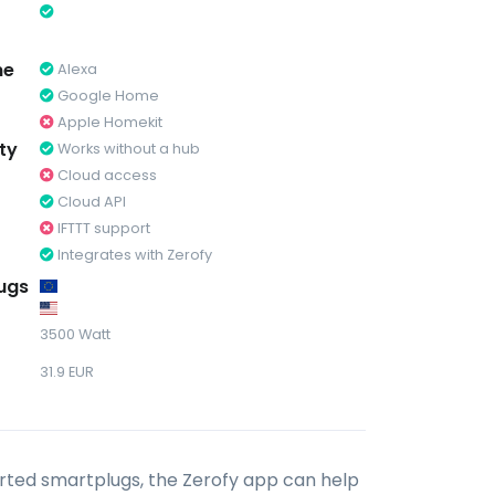
me
Alexa
Google Home
Apple Homekit
ty
Works without a hub
Cloud access
Cloud API
IFTTT support
Integrates with Zerofy
ugs
3500 Watt
31.9 EUR
rted smartplugs, the Zerofy app can help